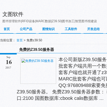
文图软件
图书管理软件|RFID设备|MARC数据|Z39.50|图书加工|智慧图书馆建设
首页
公司产品
图情知识
工具软件
开发总结
当前位置：
首页
> 免费z39.50
免费的Z39.50服务器
Sep
本公司新版Z39.50服
16
批套客户端共用一个数
2017
套客户端也就开通了z3
MARC批套客户端也
QQ:976809488
Z39.50服务器。 免费Z39.50服务器参数： ip地
口:2100 国图数据库:cbook calis数据库 ...