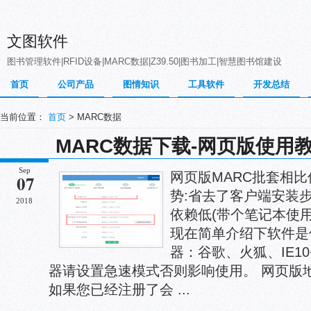
文图软件
图书管理软件|RFID设备|MARC数据|Z39.50|图书加工|智慧图书馆建设
首页
公司产品
图情知识
工具软件
开发总结
当前位置：
首页
> MARC数据
MARC数据下载-网页版使用
Sep
网页版MARC批套相
07
势:省去了客户端安装
2018
依赖低(带个笔记本使用
现在简单介绍下软件是
器：谷歌、火狐、IE1
器请设置急速模式否则影响使用。 网页版地址:http
如果您已经注册了会 ...