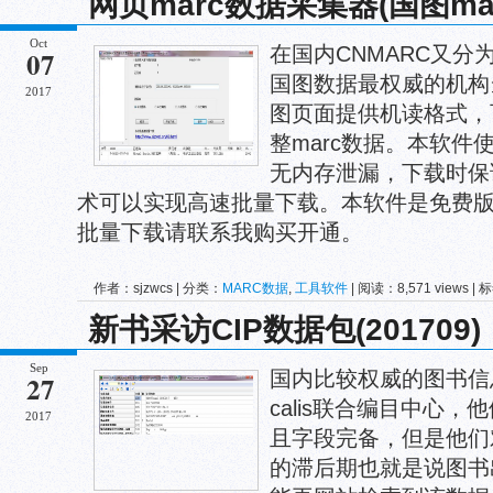
网页marc数据采集器(国图ma
Oct
在国内CNMARC又分
07
国图数据最权威的机构
2017
图页面提供机读格式，
整marc数据。本软件使
无内存泄漏，下载时保
术可以实现高速批量下载。本软件是免费
批量下载请联系我购买开通。
作者：sjzwcs | 分类：
MARC数据
,
工具软件
| 阅读：8,571 views |
量下载
新书采访CIP数据包(201709)
Sep
国内比较权威的图书信
27
calis联合编目中心
2017
且字段完备，但是他们
的滞后期也就是说图书