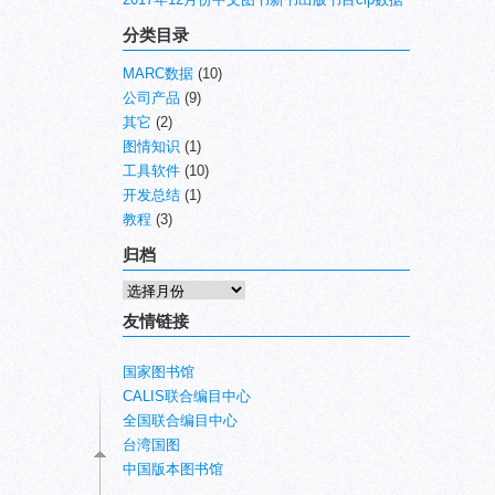
工
作
分类目录
站
(高
MARC数据
(10)
频
公司产品
(9)
ISO15963)
其它
(2)
图情知识
(1)
工具软件
(10)
开发总结
(1)
教程
(3)
归档
归
档
友情链接
国家图书馆
CALIS联合编目中心
全国联合编目中心
台湾国图
中国版本图书馆