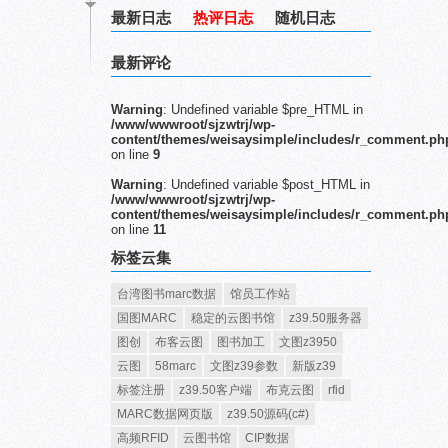
最新日志
热评日志
随机日志
最新评论
Warning
: Undefined variable $pre_HTML in
/www/wwwroot/sjzwtrj/wp-
content/themes/weisaysimple/includes/r_comment.ph
on line
9
Warning
: Undefined variable $post_HTML in
/www/wwwroot/sjzwtrj/wp-
content/themes/weisaysimple/includes/r_comment.ph
on line
11
标签云集
台湾图书marc数据
馆员工作站
国图MARC
稳定的云图书馆
z39.50服务器
图创
布客云图
图书加工
文图z3950
云图
58marc
文图z39参数
新版z39
标签注册
z39.50客户端
布克云图
rfid
MARC数据网页版
z39.50源码(c#)
高频RFID
云图书馆
CIP数据