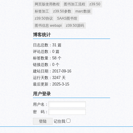
网页版使用教程
图书加工流程
z39.50
标签加工
z39.50参数
marc数据
z39.50协议
SAAS图书馆
图书信息 webapi
z39.50源码
博客统计
日志总数：31 篇
评论总数：0 篇
标签数量：58 个
链接总数：0 个
建站日期：2017-09-16
运行天数：3247 天
最后更新：2025-3-15
用户登录
用户名：
密 码：
记住我