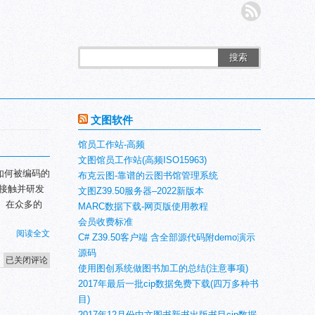
搜索
文图软件
馆员工作站-高频
文图馆员工作站(高频ISO15963)
如何被编码的
布克云图-靠谱的云图书馆管理系统
接触并研发
文图Z39.50服务器–2022新版本
案。在众多的
MARC数据下载-网页版使用教程
会员收费标准
阅读全文
C# Z39.50客户端 含全部源代码附demo演示
源码
文
已关闭评论
使用图创系统做图书加工的总结(注意事项)
图
2017年最后一批cip数据免费下载(四万多种书
馆
目)
员
2017年12月份中文图书新书出版书目cip数据